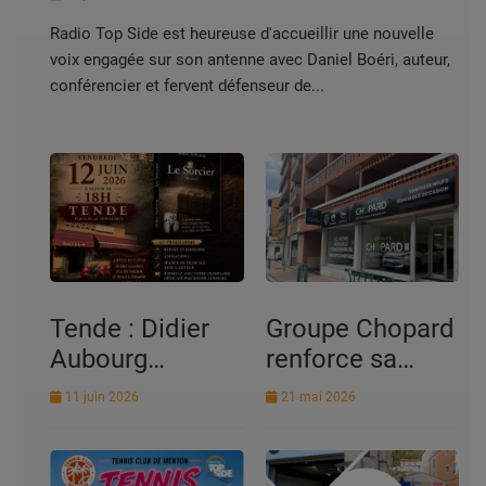
Radio Top Side est heureuse d'accueillir une nouvelle
voix engagée sur son antenne avec Daniel Boéri, auteur,
conférencier et fervent défenseur de...
Tende : Didier
Groupe Chopard
Aubourg
renforce sa
présente son
présence à
11 juin 2026
21 mai 2026
roman « Le
Menton et dans
Sorcier » lors
les Alpes-
d’une soirée
Maritimes