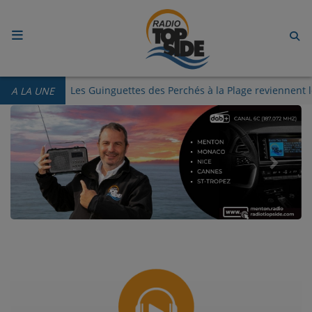
ACCUEIL
Vieux-Port de Menton
Les Guinguettes des Perchés à la Pl
A LA UNE
RADIO
Previous
Next
ECOUTER
RECHERCHE DE TITRES
TÉLÉCHARGER L'APPLICATION.
EMISSIONS
LIVE DJ
EQUIPES