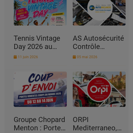
exceptionnelle
le 12 juin
Tennis Vintage
AS Autosécurité
Day 2026 au
Contrôle
Tennis Club de
Technique à
11 juin 2026
05 mai 2026
Menton : une
Menton,
journée 100%
Roquebrune Cap
années 80 entre
Martin, Fontan
sport, musique
et convivialité
Groupe Chopard
ORPI
Menton : Portes
Mediterraneo,