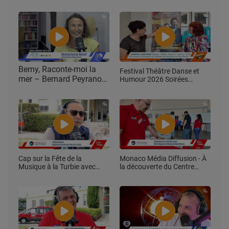
Side en Live à L'éventail
de ses 100 premiers
Plage
jours de mandat et
dévoile le thème de la
Fête du Citron® 2027
Berny, Raconte-moi la
Festival Théâtre Danse et
mer – Bernard Peyrano
Humour 2026 Soirées
d'exception au Château de
reçoit Béatrice Lecroq-
Roquebrune Cap-Martin
Bennet.
Cap sur la Fête de la
Monaco Média Diffusion - À
Musique à la Turbie avec
la découverte du Centre
Jérôme Grimaud !
Émetteur Lucien Allavena !