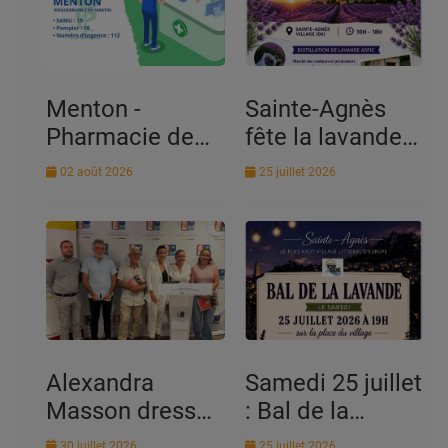
Menton -
Sainte-Agnès
Pharmacie de
fête la lavande
garde
les 25 et 26
02 août 2026
25 juillet 2026
juillet 2026 : un
week-end de
traditions, de
musique et de
convivialité
Samedi 25 juillet
Alexandra
: Bal de la
Masson dresse
Lavande Soirée
le bilan de ses
25 juillet 2026
30 juillet 2026