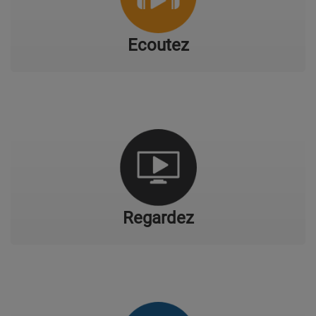
CONTACT
Ecoutez
Team Building Radio
INFO
CÔTE D'AZUR
EVÉNEMENTS
CIRCULATION EN TEMPS RÉEL
HIGH-TECH
Regardez
SPORT
SANTÉ