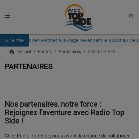
ACCUEIL
Les Guinguettes des Perchés à la Plage reviennent le 8 août au 
A LA UNE
RADIO
Accueil
Photos
Partenaires
PARTENAIRES
ECOUTER
PARTENAIRES
RECHERCHE DE TITRES
TÉLÉCHARGER L'APPLICATION.
EMISSIONS
Nos partenaires, notre force :
Rejoignez l’aventure avec Radio Top
LIVE DJ
Side !
EQUIPES
Chez Radio Top Side, nous avons la chance de collaborer