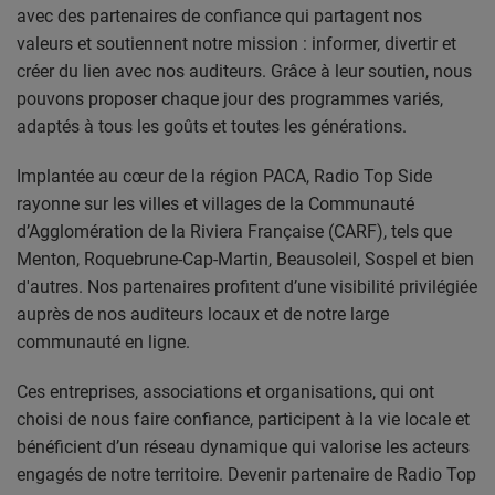
CONTACT
avec des partenaires de confiance qui partagent nos
valeurs et soutiennent notre mission : informer, divertir et
créer du lien avec nos auditeurs. Grâce à leur soutien, nous
Team Building Radio
pouvons proposer chaque jour des programmes variés,
adaptés à tous les goûts et toutes les générations.
INFO
Implantée au cœur de la région PACA, Radio Top Side
CÔTE D'AZUR
rayonne sur les villes et villages de la Communauté
d’Agglomération de la Riviera Française (CARF), tels que
EVÉNEMENTS
Menton, Roquebrune-Cap-Martin, Beausoleil, Sospel et bien
CIRCULATION EN TEMPS RÉEL
d'autres. Nos partenaires profitent d’une visibilité privilégiée
auprès de nos auditeurs locaux et de notre large
HIGH-TECH
communauté en ligne.
SPORT
Ces entreprises, associations et organisations, qui ont
choisi de nous faire confiance, participent à la vie locale et
SANTÉ
bénéficient d’un réseau dynamique qui valorise les acteurs
engagés de notre territoire. Devenir partenaire de Radio Top