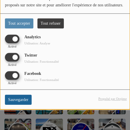
PARTENAIRES
proposés sur notre site et pour améliorer l'expérience de nos utilisateurs.
LEURS ACTUS
Tout accepter
Tout refuser
Analytics
Utilisation: Analyse
Activé
Twitter
Utilisation: Fonctionnalité
Activé
Facebook
Utilisation: Fonctionnalité
Activé
Propulsé par Orejime
Sauvegarder