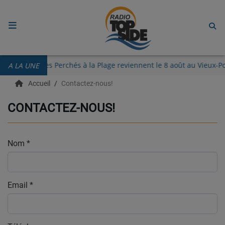
ACCUEIL
s Guinguettes des Perchés à la Plage reviennent le 8 août au Vieux
A LA UNE
RADIO
Accueil
Contactez-nous!
ECOUTER
CONTACTEZ-NOUS!
RECHERCHE DE TITRES
TÉLÉCHARGER L'APPLICATION.
Nom
*
EMISSIONS
Email
LIVE DJ
*
EQUIPES