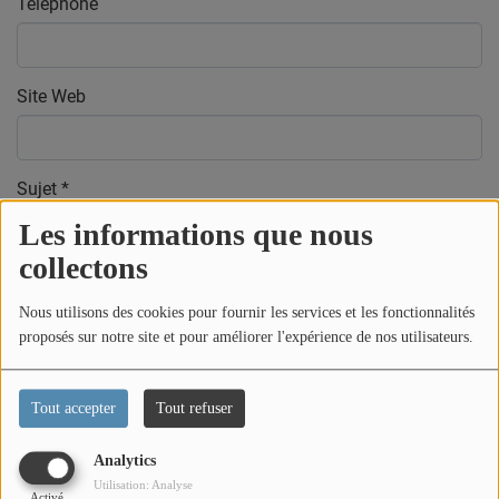
Téléphone
CONTACT
Team Building Radio
Site Web
INFO
Sujet
*
CÔTE D'AZUR
Les informations que nous
EVÉNEMENTS
collectons
Message
*
CIRCULATION EN TEMPS RÉEL
Nous utilisons des cookies pour fournir les services et les fonctionnalités
HIGH-TECH
proposés sur notre site et pour améliorer l'expérience de nos utilisateurs.
SPORT
Tout accepter
Tout refuser
SANTÉ
Analytics
Utilisation: Analyse
Activé