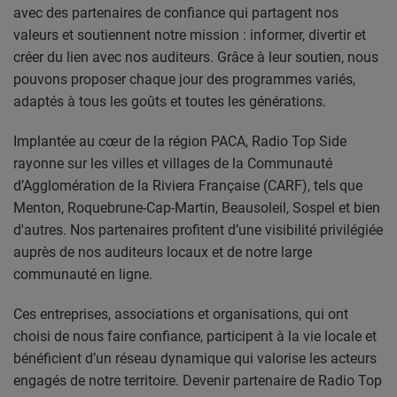
CONTACT
avec des partenaires de confiance qui partagent nos
valeurs et soutiennent notre mission : informer, divertir et
créer du lien avec nos auditeurs. Grâce à leur soutien, nous
Team Building Radio
pouvons proposer chaque jour des programmes variés,
adaptés à tous les goûts et toutes les générations.
INFO
Implantée au cœur de la région PACA, Radio Top Side
CÔTE D'AZUR
rayonne sur les villes et villages de la Communauté
d’Agglomération de la Riviera Française (CARF), tels que
EVÉNEMENTS
Menton, Roquebrune-Cap-Martin, Beausoleil, Sospel et bien
CIRCULATION EN TEMPS RÉEL
d'autres. Nos partenaires profitent d’une visibilité privilégiée
auprès de nos auditeurs locaux et de notre large
HIGH-TECH
communauté en ligne.
SPORT
Ces entreprises, associations et organisations, qui ont
choisi de nous faire confiance, participent à la vie locale et
SANTÉ
bénéficient d’un réseau dynamique qui valorise les acteurs
engagés de notre territoire. Devenir partenaire de Radio Top