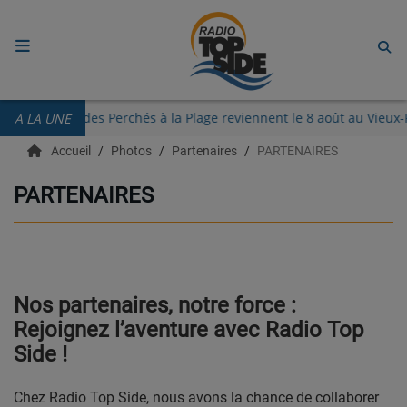
ACCUEIL
Les Guinguettes des Perchés à la Plage reviennent le 8 août au Vi
A LA UNE
RADIO
Accueil
Photos
Partenaires
PARTENAIRES
ECOUTER
PARTENAIRES
RECHERCHE DE TITRES
TÉLÉCHARGER L'APPLICATION.
EMISSIONS
Nos partenaires, notre force :
Rejoignez l’aventure avec Radio Top
LIVE DJ
Side !
EQUIPES
Chez Radio Top Side, nous avons la chance de collaborer