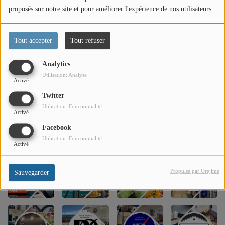
PARTENAIRES
proposés sur notre site et pour améliorer l'expérience de nos utilisateurs.
LEURS ACTUS
Tout accepter
Tout refuser
Analytics
Utilisation: Analyse
Activé
Twitter
Utilisation: Fonctionnalité
Activé
Facebook
Utilisation: Fonctionnalité
Activé
Propulsé par Orejime
Sauvegarder