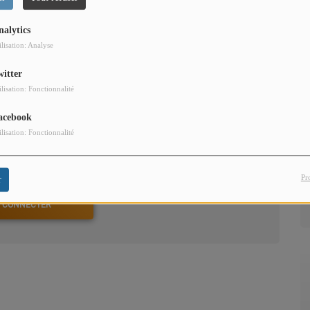
e du soin porté à notre prochain, par la perception
e, orienté vers l’intention permanente à l’adaptation, vers
nalytics
ilisation: Analyse
witter
ilisation: Fonctionnalité
acebook
ilisation: Fonctionnalité
our commenter cet article
Pr
r
 CONNECTER