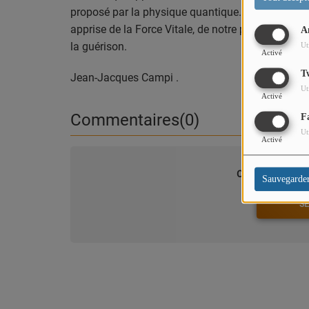
proposé par la physique quantique. Une philosophi
PODCASTS
apprise de la Force Vitale, de notre potentiel de vi
A
la guérison.
Ut
Activé
VIDEOS EN DIRECT
T
Jean-Jacques Campi .
DIRECT STUDIO 1
Ut
Activé
Commentaires(0)
F
DIRECT STUDIO 2
Ut
Activé
DIRECT STUDIO 3
Connectez-vous p
Sauvegarde
TCHAT
SE
OFFRES D'EMPLOI
FRANCE TRAVAIL MENTON
LA MISSION LOCALE EST 06