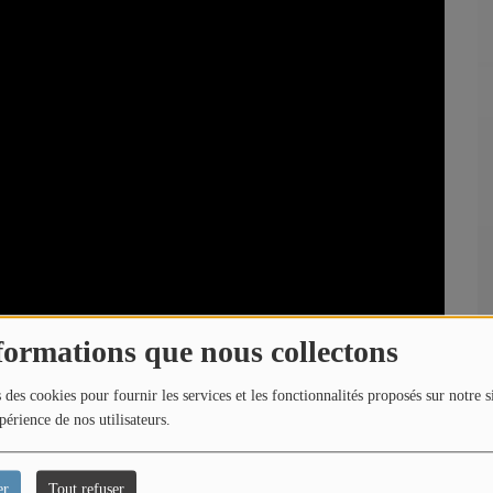
formations que nous collectons
 des cookies pour fournir les services et les fonctionnalités proposés sur notre s
périence de nos utilisateurs.
ques, se trouve le lien que nous pouvons « percevoir »
agnostiqué et l’invisible, le connaissable, aujourd’hui
er
Tout refuser