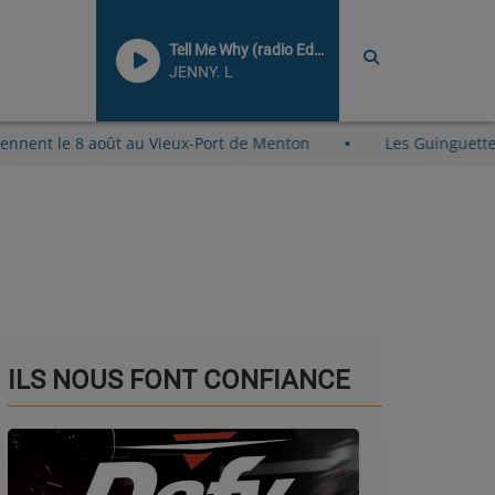
Tell Me Why (radio Edit)
JENNY. L
ge reviennent le 8 août au Vieux-Port de Menton
Les Guin
ILS NOUS FONT CONFIANCE