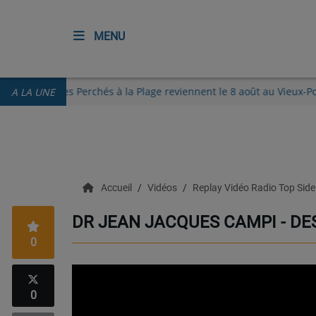
MENU
ACCUEIL
Les Guinguettes des Perchés à la Plage reviennent le 8 août au V
A LA UNE
RADIO
ECOUTER
Accueil
Vidéos
Replay Vidéo Radio Top Sid
RECHERCHE DE TITRES
DR JEAN JACQUES CAMPI - DE
TÉLÉCHARGER L'APPLICATION.
0
EMISSIONS
LIVE DJ
0
EQUIPES