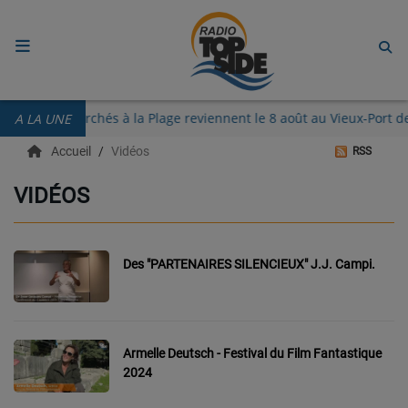
ACCUEIL
nguettes des Perchés à la Plage reviennent le 8 août au Vieux-Por
A LA UNE
RADIO
Accueil
Vidéos
RSS
ECOUTER
VIDÉOS
RECHERCHE DE TITRES
TÉLÉCHARGER L'APPLICATION.
Des "PARTENAIRES SILENCIEUX" J.J. Campi.
EMISSIONS
LIVE DJ
Armelle Deutsch - Festival du Film Fantastique
EQUIPES
2024