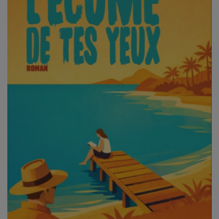
CONTACT
Team Building Radio
INFO
CÔTE D'AZUR
EVÉNEMENTS
CIRCULATION EN TEMPS RÉEL
HIGH-TECH
SPORT
SANTÉ