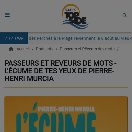
ACCUEIL
Les Guinguettes des Perchés à la Plage reviennent le 8 août au 
A LA UNE
RADIO
Accueil
Podcasts
Passeurs et Rêveurs des mots
Passe
ECOUTER
PASSEURS ET REVEURS DE MOTS -
L'ÉCUME DE TES YEUX DE PIERRE-
RECHERCHE DE TITRES
HENRI MURCIA
TÉLÉCHARGER L'APPLICATION.
EMISSIONS
LIVE DJ
EQUIPES