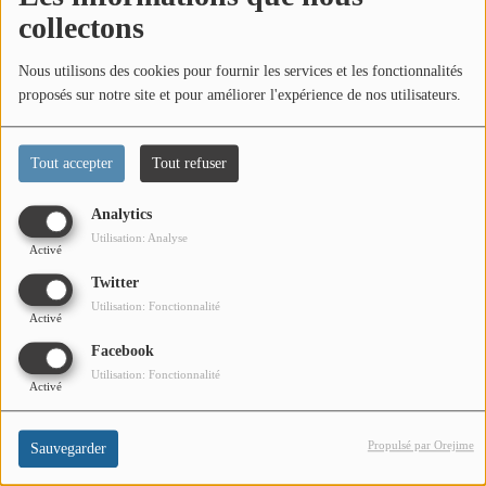
CONTACT
collectons
Nous utilisons des cookies pour fournir les services et les fonctionnalités
Team Building Radio
proposés sur notre site et pour améliorer l'expérience de nos utilisateurs.
INFO
Tout accepter
Tout refuser
CÔTE D'AZUR
Analytics
EVÉNEMENTS
Utilisation: Analyse
Activé
CIRCULATION EN TEMPS RÉEL
Twitter
Utilisation: Fonctionnalité
Activé
HIGH-TECH
Facebook
SPORT
Utilisation: Fonctionnalité
Activé
SANTÉ
Propulsé par Orejime
Sauvegarder