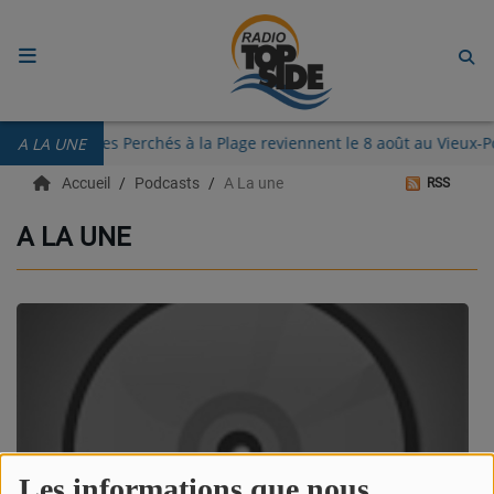
ACCUEIL
s Guinguettes des Perchés à la Plage reviennent le 8 août au Vieu
A LA UNE
RADIO
Accueil
Podcasts
A La une
RSS
ECOUTER
A LA UNE
RECHERCHE DE TITRES
TÉLÉCHARGER L'APPLICATION.
EMISSIONS
LIVE DJ
EQUIPES
Les informations que nous