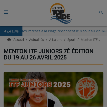
ACCUEIL
Les Guinguettes des Perchés à la Plage reviennent le 8 août au V
A LA UNE
RADIO
Accueil
Actualités
A La une
Sport
Menton ITF Juniors 7è édition du 19 au 26 Avril 2025
ECOUTER
MENTON ITF JUNIORS 7È ÉDITION
DU 19 AU 26 AVRIL 2025
RECHERCHE DE TITRES
TÉLÉCHARGER L'APPLICATION.
EMISSIONS
LIVE DJ
EQUIPES