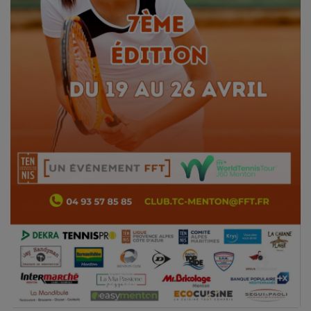
CONTACT
Team Building Radio
INFO
CÔTE D'AZUR
EVÉNEMENTS
CIRCULATION EN TEMPS RÉEL
HIGH-TECH
SPORT
SANTÉ