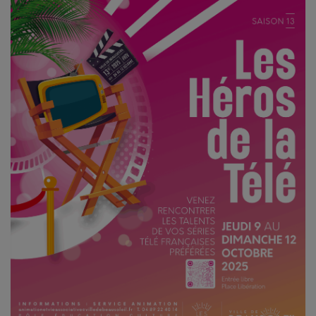
CONTACT
Team Building Radio
INFO
CÔTE D'AZUR
EVÉNEMENTS
CIRCULATION EN TEMPS RÉEL
HIGH-TECH
SPORT
SANTÉ