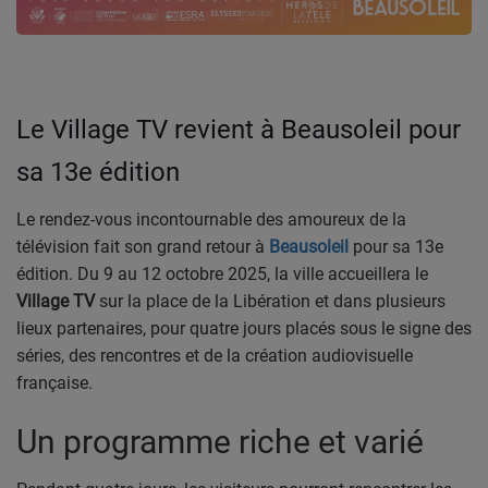
PODCASTS
VIDEOS EN DIRECT
DIRECT STUDIO 1
Le Village TV revient à Beausoleil pour
DIRECT STUDIO 2
sa 13e édition
DIRECT STUDIO 3
Le rendez-vous incontournable des amoureux de la
télévision fait son grand retour à
Beausoleil
pour sa 13e
édition. Du 9 au 12 octobre 2025, la ville accueillera le
TCHAT
Village TV
sur la place de la Libération et dans plusieurs
lieux partenaires, pour quatre jours placés sous le signe des
OFFRES D'EMPLOI
séries, des rencontres et de la création audiovisuelle
française.
FRANCE TRAVAIL MENTON
LA MISSION LOCALE EST 06
Un programme riche et varié