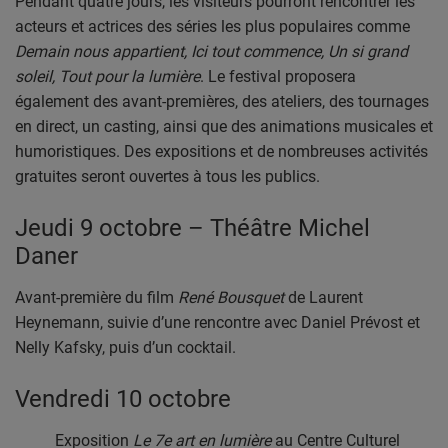
Pendant quatre jours, les visiteurs pourront rencontrer les
PARTENAIRES
acteurs et actrices des séries les plus populaires comme
Demain nous appartient, Ici tout commence, Un si grand
LEURS ACTUS
soleil, Tout pour la lumière
. Le festival proposera
également des avant-premières, des ateliers, des tournages
en direct, un casting, ainsi que des animations musicales et
humoristiques. Des expositions et de nombreuses activités
gratuites seront ouvertes à tous les publics.
Jeudi 9 octobre – Théâtre Michel
Daner
Avant-première du film
René Bousquet
de Laurent
Heynemann, suivie d’une rencontre avec Daniel Prévost et
Nelly Kafsky, puis d’un cocktail.
Vendredi 10 octobre
Exposition
Le 7e art en lumière
au Centre Culturel