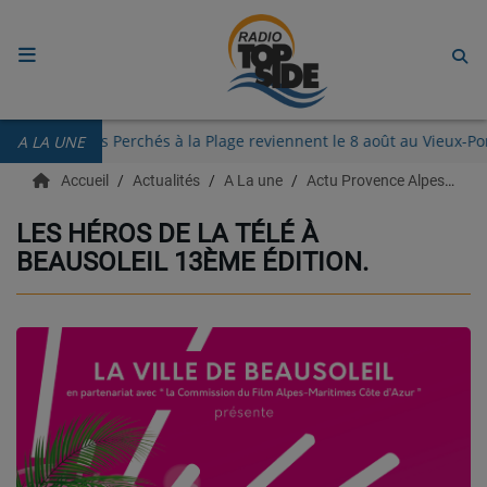
ACCUEIL
Les Guinguettes des Perchés à la Plage reviennent le 8 août au Vi
A LA UNE
RADIO
Accueil
Actualités
A La une
Actu Provence Alpes Côte d'azur
ECOUTER
LES HÉROS DE LA TÉLÉ À
BEAUSOLEIL 13ÈME ÉDITION.
RECHERCHE DE TITRES
TÉLÉCHARGER L'APPLICATION.
EMISSIONS
LIVE DJ
EQUIPES