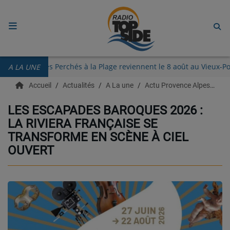
ACCUEIL
Les Guinguettes des Perchés à la Plage reviennent le 8 août au V
A LA UNE
RADIO
Accueil
Actualités
A La une
Actu Provence Alpes Côte d'azur
ECOUTER
LES ESCAPADES BAROQUES 2026 :
LA RIVIERA FRANÇAISE SE
RECHERCHE DE TITRES
TRANSFORME EN SCÈNE À CIEL
TÉLÉCHARGER L'APPLICATION.
OUVERT
EMISSIONS
LIVE DJ
EQUIPES