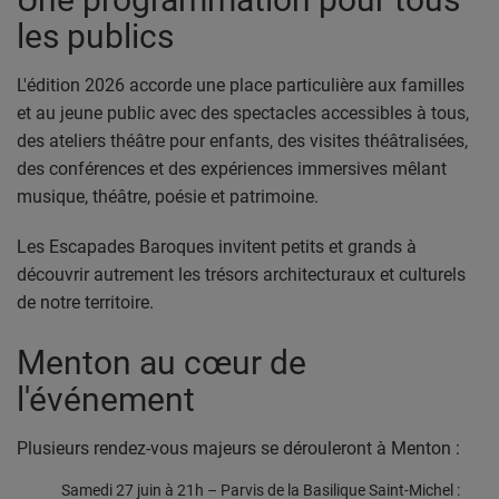
PODCASTS
les publics
VIDEOS EN DIRECT
L'édition 2026 accorde une place particulière aux familles
et au jeune public avec des spectacles accessibles à tous,
DIRECT STUDIO 1
des ateliers théâtre pour enfants, des visites théâtralisées,
DIRECT STUDIO 2
des conférences et des expériences immersives mêlant
musique, théâtre, poésie et patrimoine.
DIRECT STUDIO 3
Les Escapades Baroques invitent petits et grands à
découvrir autrement les trésors architecturaux et culturels
TCHAT
de notre territoire.
OFFRES D'EMPLOI
Menton au cœur de
l'événement
FRANCE TRAVAIL MENTON
LA MISSION LOCALE EST 06
Plusieurs rendez-vous majeurs se dérouleront à Menton :
Samedi 27 juin à 21h – Parvis de la Basilique Saint-Michel :