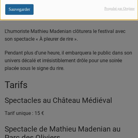
Mathieu Madenian – À pleurer de rire
Propulsé par Orejime
Sauvegarder
Parc des Oliviers
L'humoriste Mathieu Madenian clôturera le festival avec
son spectacle « À pleurer de rire ».
Pendant plus d'une heure, il embarquera le public dans son
univers décalé et irrésistiblement drôle pour une soirée
placée sous le signe du rire.
Tarifs
Spectacles au Château Médiéval
Tarif unique : 15 €
Spectacle de Mathieu Madenian au
Parc des Oliviers