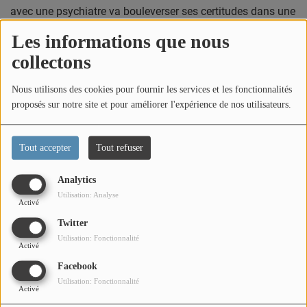
avec une psychiatre va bouleverser ses certitudes dans une
comédie aussi drôle qu'intelligente.
Les informations que nous
collectons
Mercredi 8 juillet – 19h30
Nous utilisons des cookies pour fournir les services et les fonctionnalités
SCHEMAS 14.0
proposés sur notre site et pour améliorer l'expérience de nos utilisateurs.
Par la Compagnie Millenium Dance Center
Tout accepter
Tout refuser
Une soirée consacrée à la danse moderne et
contemporaine avec les jeunes talents du Millenium Dance
Analytics
Center dans le décor unique du Château Médiéval.
Utilisation: Analyse
Activé
Le grand final avec Mathieu
Twitter
Utilisation: Fonctionnalité
Madenian
Activé
Facebook
Vendredi 10 juillet – 21h00
Utilisation: Fonctionnalité
Activé