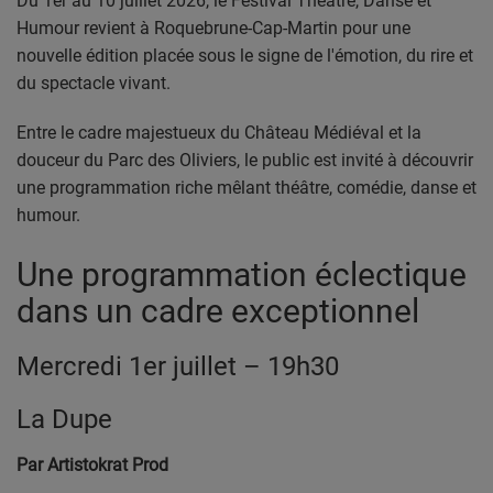
Du 1er au 10 juillet 2026, le Festival Théâtre, Danse et
PODCASTS
Humour revient à Roquebrune-Cap-Martin pour une
nouvelle édition placée sous le signe de l'émotion, du rire et
VIDEOS EN DIRECT
du spectacle vivant.
DIRECT STUDIO 1
Entre le cadre majestueux du Château Médiéval et la
DIRECT STUDIO 2
douceur du Parc des Oliviers, le public est invité à découvrir
une programmation riche mêlant théâtre, comédie, danse et
DIRECT STUDIO 3
humour.
Une programmation éclectique
TCHAT
dans un cadre exceptionnel
OFFRES D'EMPLOI
Mercredi 1er juillet – 19h30
FRANCE TRAVAIL MENTON
La Dupe
LA MISSION LOCALE EST 06
Par Artistokrat Prod