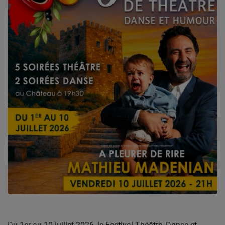
CONTACT
Team Building Radio
INFO
CÔTE D'AZUR
EVÉNEMENTS
CIRCULATION EN TEMPS RÉEL
HIGH-TECH
SPORT
SANTÉ