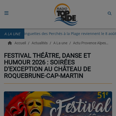
ACCUEIL
enton
Les Guinguettes des Perchés à la Plage reviennent l
A LA UNE
RADIO
Accueil
Actualités
A La une
Actu Provence Alpes Côte d'azur
ECOUTER
FESTIVAL THÉÂTRE, DANSE ET
HUMOUR 2026 : SOIRÉES
RECHERCHE DE TITRES
D'EXCEPTION AU CHÂTEAU DE
TÉLÉCHARGER L'APPLICATION.
ROQUEBRUNE-CAP-MARTIN
EMISSIONS
LIVE DJ
EQUIPES