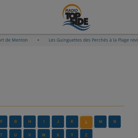
eux-Port de Menton
Les Guinguettes des Perchés à la Plage
F
G
H
I
J
K
M
N
L
T
U
V
W
X
Y
Z