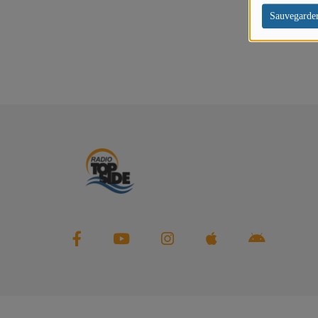
Sauvegarde
PODCASTS
VIDEOS EN DIRECT
DIRECT STUDIO 1
DIRECT STUDIO 2
DIRECT STUDIO 3
TCHAT
OFFRES D'EMPLOI
FRANCE TRAVAIL MENTON
LA MISSION LOCALE EST 06