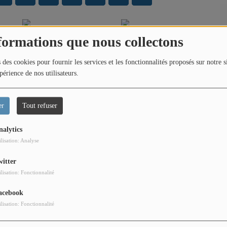
formations que nous collectons
Lime
Lee Dorsey
 des cookies pour fournir les services et les fonctionnalités proposés sur notre s
périence de nos utilisateurs.
Lionel Richie
Louise Attaque
er
Tout refuser
nalytics
ilisation: Analyse
witter
ilisation: Fonctionnalité
acebook
ilisation: Fonctionnalité