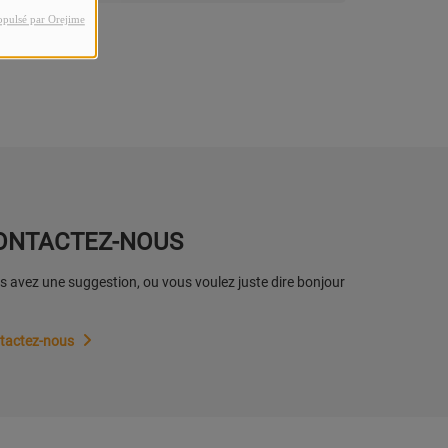
opulsé par Orejime
ONTACTEZ-NOUS
 avez une suggestion, ou vous voulez juste dire bonjour
tactez-nous