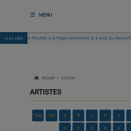
MENU
ACCUEIL
Les Guinguettes des Perchés à la Plage reviennent le 8 août au Vi
A LA UNE
RADIO
ECOUTER
Accueil
Artistes
RECHERCHE DE TITRES
ARTISTES
TÉLÉCHARGER L'APPLICATION.
EMISSIONS
LIVE DJ
Tous
0-9
A
B
C
D
E
EQUIPES
O
P
Q
R
S