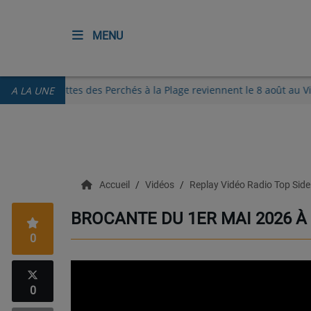
MENU
ACCUEIL
Les Guinguettes des Perchés à la Plage reviennent le 8 août
A LA UNE
RADIO
ECOUTER
Accueil
Vidéos
Replay Vidéo Radio Top Sid
RECHERCHE DE TITRES
BROCANTE DU 1ER MAI 2026 À
TÉLÉCHARGER L'APPLICATION.
0
EMISSIONS
LIVE DJ
0
EQUIPES