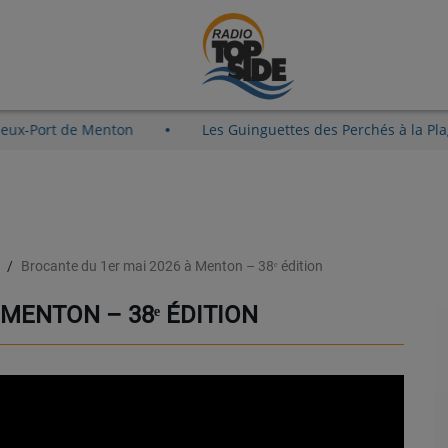
 au Vieux-Port de Menton
Les Guinguettes des Perchés à l
e
Brocante du 1er mai 2026 à Menton – 38ᵉ édition
 MENTON – 38ᵉ ÉDITION