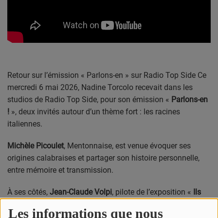
CONTACT
Team Building Radio
INFO
Retour sur l’émission « Parlons-en » sur Radio Top Side
Ce
CÔTE D'AZUR
mercredi 6 mai 2026, Nadine Torcolo recevait dans les
studios de Radio Top Side, pour son émission «
Parlons-en
EVÉNEMENTS
!
», deux invités autour d’un thème fort :
les racines
italiennes.
CIRCULATION EN TEMPS RÉEL
HIGH-TECH
Michèle Picoulet
, Mentonnaise, est venue évoquer ses
origines calabraises et partager son histoire personnelle,
SPORT
entre mémoire et transmission.
SANTÉ
À ses côtés,
Jean-Claude Volpi
, pilote de l’exposition «
Ils
venaient du Mezzogiorno
», a présenté cette rétrospective
Les informations que nous
consacrée à l’immigration italienne et à son empreinte sur