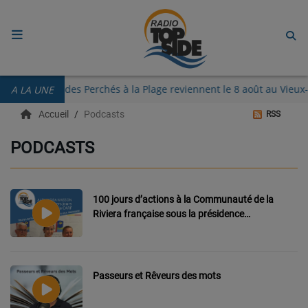
ACCUEIL
Les Guinguettes des Perchés à la Plage reviennent le 8 août au Vi
A LA UNE
RADIO
Accueil
Podcasts
RSS
ECOUTER
PODCASTS
RECHERCHE DE TITRES
TÉLÉCHARGER L'APPLICATION.
100 jours d’actions à la Communauté de la
Riviera française sous la présidence
EMISSIONS
d’Alexandra Masson
LIVE DJ
Passeurs et Rêveurs des mots
EQUIPES