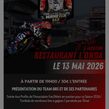
CONTACT
Team Building Radio
INFO
CÔTE D'AZUR
EVÉNEMENTS
CIRCULATION EN TEMPS RÉEL
HIGH-TECH
SPORT
SANTÉ