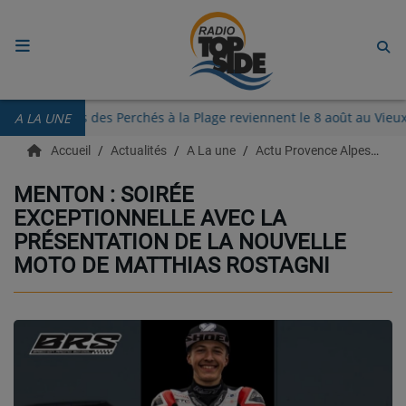
ACCUEIL
Les Guinguettes des Perchés à la Plage reviennent le 8 août au
A LA UNE
RADIO
Accueil
Actualités
A La une
Actu Provence Alpes Côte d'azur
ECOUTER
MENTON : SOIRÉE
EXCEPTIONNELLE AVEC LA
RECHERCHE DE TITRES
PRÉSENTATION DE LA NOUVELLE
TÉLÉCHARGER L'APPLICATION.
MOTO DE MATTHIAS ROSTAGNI
EMISSIONS
LIVE DJ
EQUIPES