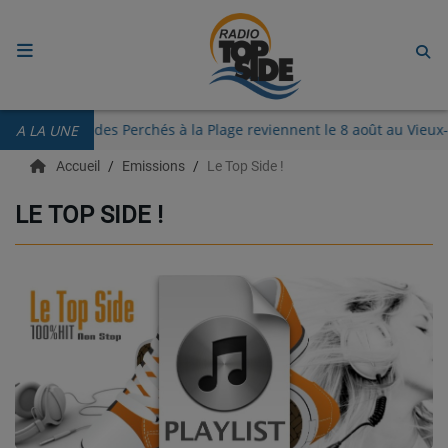
ACCUEIL
Les Guinguettes des Perchés à la Plage reviennent le 8 août au Vi
A LA UNE
RADIO
Accueil
Emissions
Le Top Side !
ECOUTER
LE TOP SIDE !
RECHERCHE DE TITRES
TÉLÉCHARGER L'APPLICATION.
EMISSIONS
LIVE DJ
EQUIPES