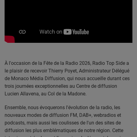
CONTACT
Team Building Radio
INFO
CÔTE D'AZUR
À l'occasion de la Fête de la Radio 2026, Radio Top Side a
EVÉNEMENTS
le plaisir de recevoir Thierry Poyet, Administrateur Délégué
CIRCULATION EN TEMPS RÉEL
de Monaco Média Diffusion, qui nous accueille durant ces
trois journées exceptionnelles au Centre de diffusion
HIGH-TECH
Lucien Allavena, au Col de la Madone.
SPORT
Ensemble, nous évoquerons l'évolution de la radio, les
nouveaux modes de diffusion FM, DAB+, webradios et
SANTÉ
podcasts, mais aussi les coulisses de l'un des sites de
diffusion les plus emblématiques de notre région. Cette