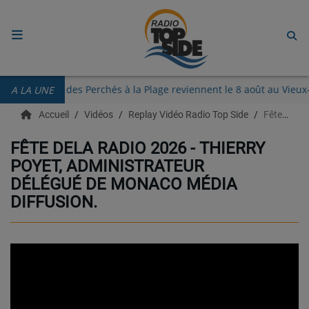
ACCUEIL
Les Guinguettes des Perchés à la Plage reviennent le 8 août au V
A LA UNE
RADIO
Accueil
Vidéos
Replay Vidéo Radio Top Side
Fête dela radio 2026 - Thierry Poyet, Administrateur Délégué de Monaco Média Diffusion.
ECOUTER
FÊTE DELA RADIO 2026 - THIERRY
POYET, ADMINISTRATEUR
RECHERCHE DE TITRES
DÉLÉGUÉ DE MONACO MÉDIA
TÉLÉCHARGER L'APPLICATION.
DIFFUSION.
EMISSIONS
LIVE DJ
EQUIPES