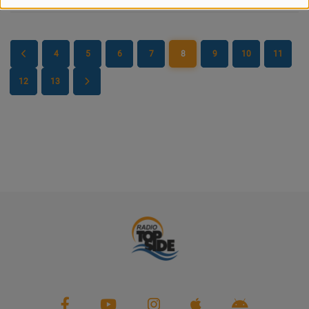
PARTENAIRES
LEURS ACTUS
4
5
6
7
8
9
10
11
12
13