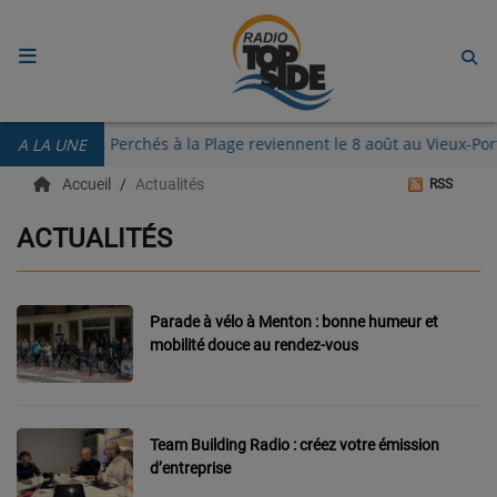
ACCUEIL
 Guinguettes des Perchés à la Plage reviennent le 8 août au Vieux
A LA UNE
RADIO
Accueil
Actualités
RSS
ECOUTER
ACTUALITÉS
RECHERCHE DE TITRES
TÉLÉCHARGER L'APPLICATION.
Parade à vélo à Menton : bonne humeur et
mobilité douce au rendez-vous
EMISSIONS
LIVE DJ
Team Building Radio : créez votre émission
EQUIPES
d’entreprise