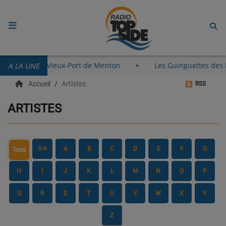
ACCUEIL
ent le 8 août au Vieux-Port de Menton
Les Guinguettes des
A LA UNE
RADIO
Accueil
Artistes
RSS
ECOUTER
ARTISTES
RECHERCHE DE TITRES
TÉLÉCHARGER L'APPLICATION.
0-9
A
B
C
D
E
F
G
Tous
EMISSIONS
H
I
J
K
L
M
N
O
P
LIVE DJ
Q
R
S
T
U
V
W
X
Y
EQUIPES
Z