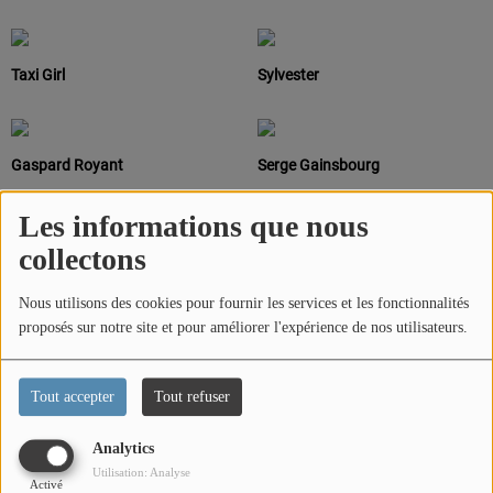
CONTACT
Taxi Girl
Sylvester
Team Building Radio
INFO
Gaspard Royant
Serge Gainsbourg
CÔTE D'AZUR
Les informations que nous
EVÉNEMENTS
collectons
Lee Dorsey
Tina Turner
CIRCULATION EN TEMPS RÉEL
Nous utilisons des cookies pour fournir les services et les fonctionnalités
HIGH-TECH
proposés sur notre site et pour améliorer l'expérience de nos utilisateurs.
Billy Ocean
Maroon 5
SPORT
Tout accepter
Tout refuser
SANTÉ
Boy
Ophélie Winter
Analytics
Utilisation: Analyse
Activé